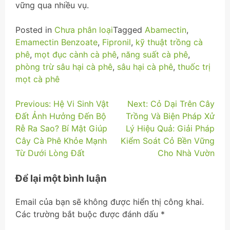
vững qua nhiều vụ.
Posted in
Chưa phân loại
Tagged
Abamectin
,
Emamectin Benzoate
,
Fipronil
,
kỹ thuật trồng cà
phê
,
mọt đục cành cà phê
,
năng suất cà phê
,
phòng trừ sâu hại cà phê
,
sâu hại cà phê
,
thuốc trị
mọt cà phê
Điều
Previous:
Hệ Vi Sinh Vật
Next:
Cỏ Dại Trên Cây
Đất Ảnh Hưởng Đến Bộ
Trồng Và Biện Pháp Xử
hướng
Rễ Ra Sao? Bí Mật Giúp
Lý Hiệu Quả: Giải Pháp
bài
Cây Cà Phê Khỏe Mạnh
Kiểm Soát Cỏ Bền Vững
Từ Dưới Lòng Đất
Cho Nhà Vườn
viết
Để lại một bình luận
Email của bạn sẽ không được hiển thị công khai.
Các trường bắt buộc được đánh dấu
*