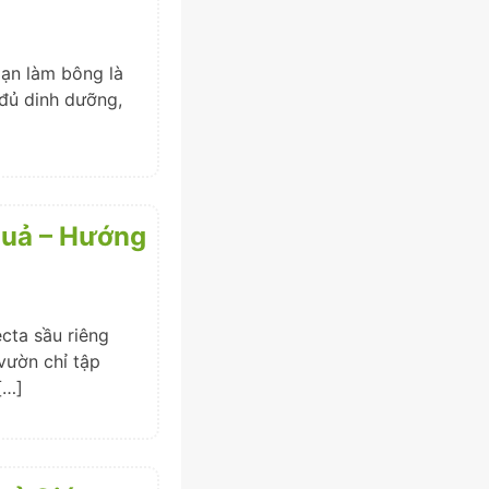
oạn làm bông là
đủ dinh dưỡng,
 quả – Hướng
cta sầu riêng
vườn chỉ tập
[…]