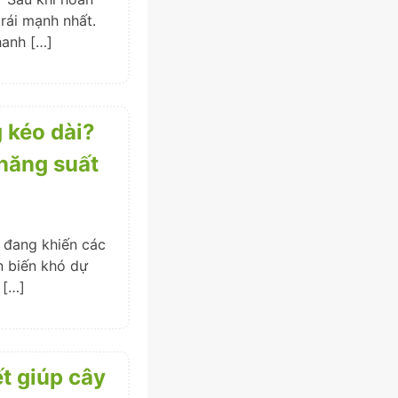
trái mạnh nhất.
hanh […]
 kéo dài?
 năng suất
 đang khiến các
n biến khó dự
 […]
ết giúp cây