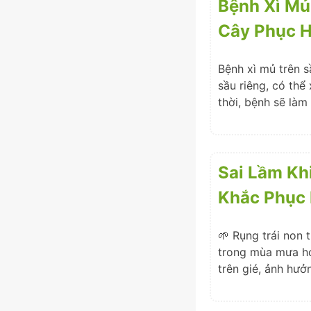
Bệnh Xì Mủ
Cây Phục H
Bệnh xì mủ trên s
sầu riêng, có thể 
thời, bệnh sẽ làm
Sai Lầm Kh
Khắc Phục 
🌱 Rụng trái non t
trong mùa mưa hoặ
trên gié, ảnh hưở