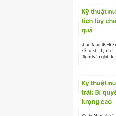
Kỹ thuật nu
tích lũy ch
quả
Giai đoạn 60–90 
kể từ khi đậu trá
định: Nếu giai đo
Kỹ thuật nu
trái: Bí qu
lượng cao
Kỹ thuật nuôi trá