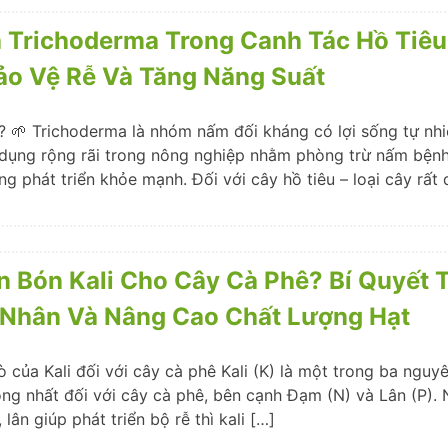
a Trichoderma Trong Canh Tác Hồ Tiêu
ảo Vệ Rễ Và Tăng Năng Suất
? 🌱 Trichoderma là nhóm nấm đối kháng có lợi sống tự nhi
ụng rộng rãi trong nông nghiệp nhằm phòng trừ nấm bệnh,
ng phát triển khỏe mạnh. Đối với cây hồ tiêu – loại cây rất 
n Bón Kali Cho Cây Cà Phê? Bí Quyết 
 Nhân Và Nâng Cao Chất Lượng Hạt
trò của Kali đối với cây cà phê Kali (K) là một trong ba ngu
ọng nhất đối với cây cà phê, bên cạnh Đạm (N) và Lân (P).
lân giúp phát triển bộ rễ thì kali […]