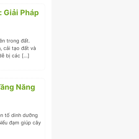
: Giải Pháp
ên trong đất.
 cải tạo đất và
dễ bị các […]
Tăng Năng
yên tố dinh dưỡng
 Nếu đạm giúp cây