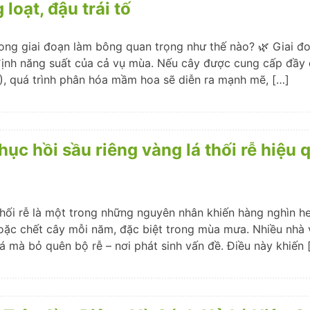
loạt, đậu trái tố
trong giai đoạn làm bông quan trọng như thế nào? 🌿 Giai đ
định năng suất của cả vụ mùa. Nếu cây được cung cấp đầy 
(K), quá trình phân hóa mầm hoa sẽ diễn ra mạnh mẽ, […]
hục hồi sầu riêng vàng lá thối rễ hiệu
hối rễ là một trong những nguyên nhân khiến hàng nghìn he
oặc chết cây mỗi năm, đặc biệt trong mùa mưa. Nhiều nhà 
lá mà bỏ quên bộ rễ – nơi phát sinh vấn đề. Điều này khiến 