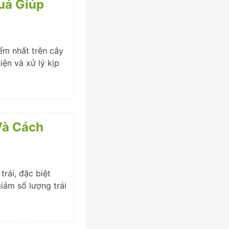
uả Giúp
ểm nhất trên cây
iện và xử lý kịp
Và Cách
trái, đặc biệt
iảm số lượng trái