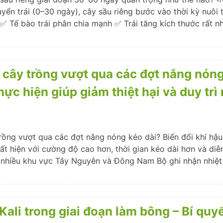
uyển trái (0–30 ngày), cây sầu riêng bước vào thời kỳ nuôi 
 ✅ Tế bào trái phân chia mạnh ✅ Trái tăng kích thước rất n
 cây trồng vượt qua các đợt nắng nóng
ực hiện giúp giảm thiệt hại và duy trì
rồng vượt qua các đợt nắng nóng kéo dài? Biến đổi khí hậu
t hiện với cường độ cao hơn, thời gian kéo dài hơn và diễ
nhiều khu vực Tây Nguyên và Đông Nam Bộ ghi nhận nhiệt
 Kali trong giai đoạn làm bông – Bí quy