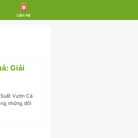
Liên hệ
ả: Giải
 Suất Vườn Cà
ong những đối