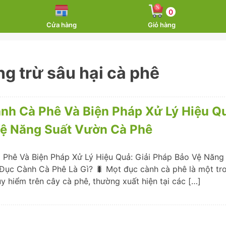
0
Cửa hàng
Giỏ hàng
g trừ sâu hại cà phê
nh Cà Phê Và Biện Pháp Xử Lý Hiệu Qu
ệ Năng Suất Vườn Cà Phê
Phê Và Biện Pháp Xử Lý Hiệu Quả: Giải Pháp Bảo Vệ Năng
Đục Cành Cà Phê Là Gì? 🐛 Mọt đục cành cà phê là một tr
y hiểm trên cây cà phê, thường xuất hiện tại các […]