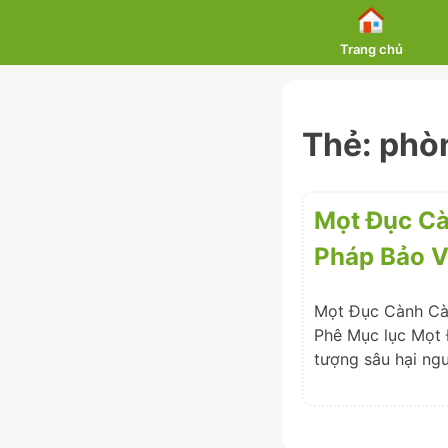
Skip
to
Trang chủ
content
Thẻ:
phòn
Mọt Đục Cà
Pháp Bảo V
Mọt Đục Cành Cà 
Phê Mục lục Mọt 
tượng sâu hại ngu