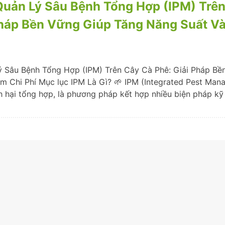
Quản Lý Sâu Bệnh Tổng Hợp (IPM) Trê
Pháp Bền Vững Giúp Tăng Năng Suất V
ý Sâu Bệnh Tổng Hợp (IPM) Trên Cây Cà Phê: Giải Pháp Bề
m Chi Phí Mục lục IPM Là Gì? 🌱 IPM (Integrated Pest Man
ch hại tổng hợp, là phương pháp kết hợp nhiều biện pháp kỹ