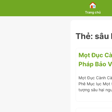
Skip
to
Trang chủ
content
Thẻ:
sâu 
Mọt Đục Cà
Pháp Bảo V
Mọt Đục Cành Cà 
Phê Mục lục Mọt 
tượng sâu hại ngu