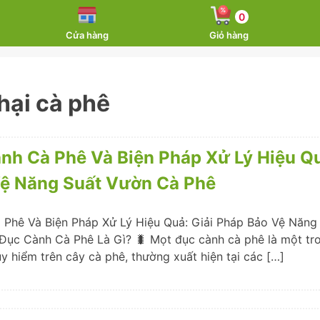
0
Cửa hàng
Giỏ hàng
hại cà phê
nh Cà Phê Và Biện Pháp Xử Lý Hiệu Qu
ệ Năng Suất Vườn Cà Phê
Phê Và Biện Pháp Xử Lý Hiệu Quả: Giải Pháp Bảo Vệ Năng
Đục Cành Cà Phê Là Gì? 🐛 Mọt đục cành cà phê là một tr
y hiểm trên cây cà phê, thường xuất hiện tại các […]