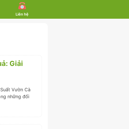
Liên hệ
ả: Giải
 Suất Vườn Cà
ong những đối