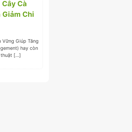
n Cây Cà
à Giảm Chi
n Vững Giúp Tăng
agement) hay còn
 thuật […]