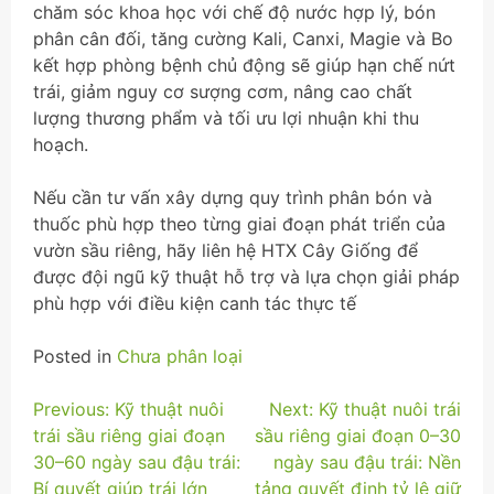
chăm sóc khoa học với chế độ nước hợp lý, bón
phân cân đối, tăng cường Kali, Canxi, Magie và Bo
kết hợp phòng bệnh chủ động sẽ giúp hạn chế nứt
trái, giảm nguy cơ sượng cơm, nâng cao chất
lượng thương phẩm và tối ưu lợi nhuận khi thu
hoạch.
Nếu cần tư vấn xây dựng quy trình phân bón và
thuốc phù hợp theo từng giai đoạn phát triển của
vườn sầu riêng, hãy liên hệ HTX Cây Giống để
được đội ngũ kỹ thuật hỗ trợ và lựa chọn giải pháp
phù hợp với điều kiện canh tác thực tế
Posted in
Chưa phân loại
Điều
Previous:
Kỹ thuật nuôi
Next:
Kỹ thuật nuôi trái
trái sầu riêng giai đoạn
sầu riêng giai đoạn 0–30
hướng
30–60 ngày sau đậu trái:
ngày sau đậu trái: Nền
bài
Bí quyết giúp trái lớn
tảng quyết định tỷ lệ giữ