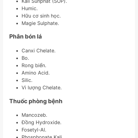
Kali Sunphat (SOP).
Humic.
Hữu cơ sinh học.
Magie Sulphate.
Phân bón lá
Canxi Chelate.
Bo.
Rong biển.
Amino Acid.
Silic.
Vi lượng Chelate.
Thuốc phòng bệnh
Mancozeb.
Đồng Hydroxide.
Fosetyl-Al.
Phosphonate Kali.