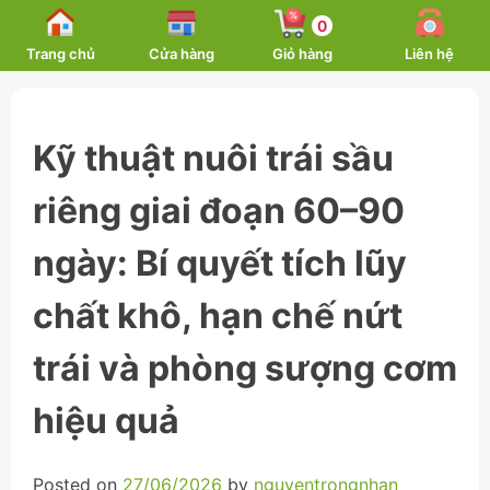
Skip
0
to
Trang chủ
Cửa hàng
Giỏ hàng
Liên hệ
content
Kỹ thuật nuôi trái sầu
riêng giai đoạn 60–90
ngày: Bí quyết tích lũy
chất khô, hạn chế nứt
trái và phòng sượng cơm
hiệu quả
Posted on
27/06/2026
by
nguyentrongnhan