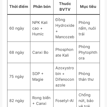
Thuốc
Thời điểm
Phân bón
Mục tiêu
BVTV
Đồng
NPK Kali
Phòng
Hydroxide
60 ngày
cao +
nấm, nuôi
+
Humic
trái
Mancozeb
Phòng
Phosphon
68 ngày
Canxi Bo
Phytophth
ate Kali
ora
Azoxystro
SOP +
bin +
Phòng
75 ngày
Magie
Difenocon
thán thư
azole
Chống
Rong biển
82 ngày
Fosetyl-Al
nứt, bảo
+ Canxi
vệ trái