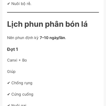
✔ Nuôi bộ rễ.
Lịch phun phân bón lá
Nên phun định kỳ
7–10 ngày/lần
.
Đợt 1
Canxi + Bo
Giúp
✔ Chống rụng
✔ Cứng cuống
✔ Nuôi gai.