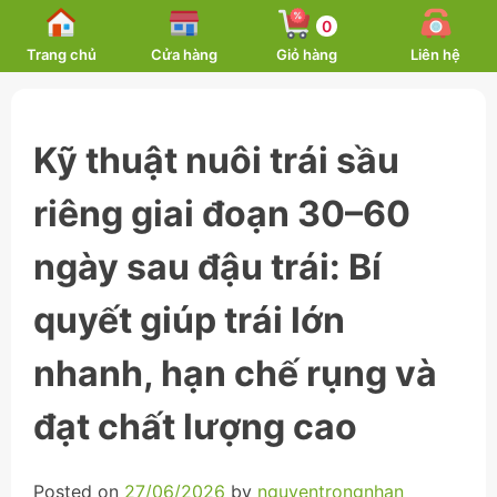
Skip
0
to
Trang chủ
Cửa hàng
Giỏ hàng
Liên hệ
content
Kỹ thuật nuôi trái sầu
riêng giai đoạn 30–60
ngày sau đậu trái: Bí
quyết giúp trái lớn
nhanh, hạn chế rụng và
đạt chất lượng cao
Posted on
27/06/2026
by
nguyentrongnhan