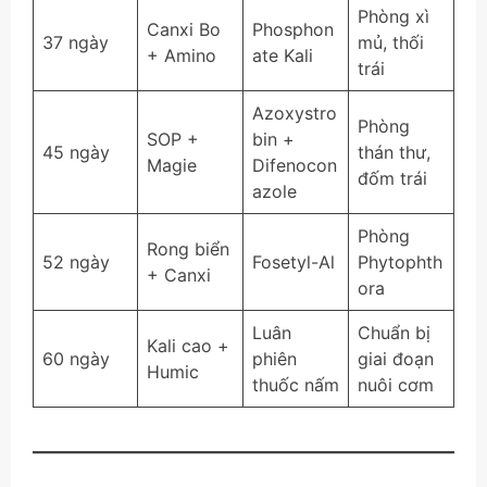
Phòng xì
Canxi Bo
Phosphon
37 ngày
mủ, thối
+ Amino
ate Kali
trái
Azoxystro
Phòng
SOP +
bin +
45 ngày
thán thư,
Magie
Difenocon
đốm trái
azole
Phòng
Rong biển
52 ngày
Fosetyl-Al
Phytophth
+ Canxi
ora
Luân
Chuẩn bị
Kali cao +
60 ngày
phiên
giai đoạn
Humic
thuốc nấm
nuôi cơm