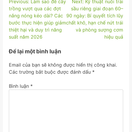
Điều
Previous:
Làm sao để cây
Next:
Kỹ thuật nuôi trái
trồng vượt qua các đợt
sầu riêng giai đoạn 60–
hướng
nắng nóng kéo dài? Các
90 ngày: Bí quyết tích lũy
bài
bước thực hiện giúp giảm
chất khô, hạn chế nứt trái
thiệt hại và duy trì năng
và phòng sượng cơm
viết
suất năm 2026
hiệu quả
Để lại một bình luận
Email của bạn sẽ không được hiển thị công khai.
Các trường bắt buộc được đánh dấu
*
Bình luận
*