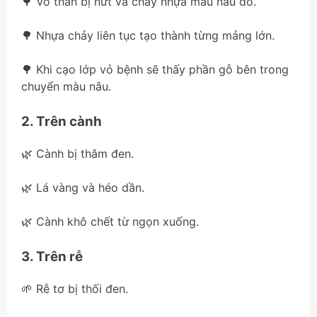
🌳 Vỏ thân bị nứt và chảy nhựa màu nâu đỏ.
🌳 Nhựa chảy liên tục tạo thành từng mảng lớn.
🌳 Khi cạo lớp vỏ bệnh sẽ thấy phần gỗ bên trong
chuyển màu nâu.
2. Trên cành
🌿 Cành bị thâm đen.
🌿 Lá vàng và héo dần.
🌿 Cành khô chết từ ngọn xuống.
3. Trên rễ
🌱 Rễ tơ bị thối đen.