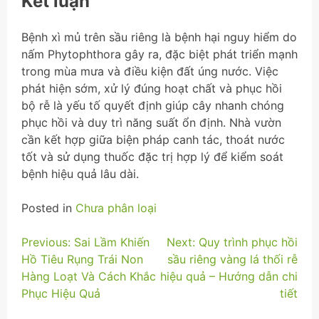
Kết luận
Bệnh xì mủ trên sầu riêng là bệnh hại nguy hiểm do
nấm Phytophthora gây ra, đặc biệt phát triển mạnh
trong mùa mưa và điều kiện đất úng nước. Việc
phát hiện sớm, xử lý đúng hoạt chất và phục hồi
bộ rễ là yếu tố quyết định giúp cây nhanh chóng
phục hồi và duy trì năng suất ổn định. Nhà vườn
cần kết hợp giữa biện pháp canh tác, thoát nước
tốt và sử dụng thuốc đặc trị hợp lý để kiểm soát
bệnh hiệu quả lâu dài.
Posted in
Chưa phân loại
Điều
Previous:
Sai Lầm Khiến
Next:
Quy trình phục hồi
Hồ Tiêu Rụng Trái Non
sầu riêng vàng lá thối rễ
hướng
Hàng Loạt Và Cách Khắc
hiệu quả – Hướng dẫn chi
bài
Phục Hiệu Quả
tiết