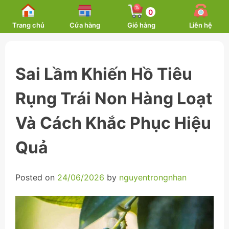
Skip
0
to
Trang chủ
Cửa hàng
Giỏ hàng
Liên hệ
content
Sai Lầm Khiến Hồ Tiêu
Rụng Trái Non Hàng Loạt
Và Cách Khắc Phục Hiệu
Quả
Posted on
24/06/2026
by
nguyentrongnhan