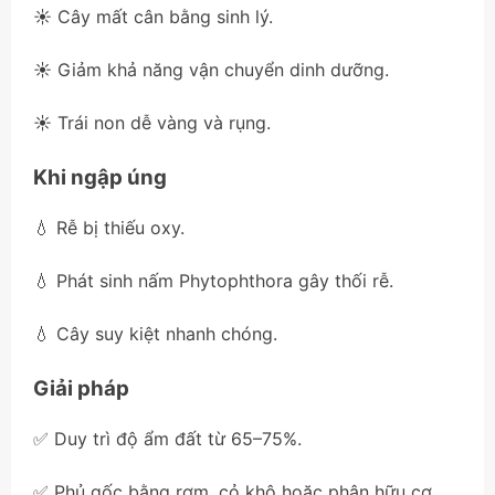
☀️ Cây mất cân bằng sinh lý.
☀️ Giảm khả năng vận chuyển dinh dưỡng.
☀️ Trái non dễ vàng và rụng.
Khi ngập úng
💧 Rễ bị thiếu oxy.
💧 Phát sinh nấm Phytophthora gây thối rễ.
💧 Cây suy kiệt nhanh chóng.
Giải pháp
✅ Duy trì độ ẩm đất từ 65–75%.
✅ Phủ gốc bằng rơm, cỏ khô hoặc phân hữu cơ.