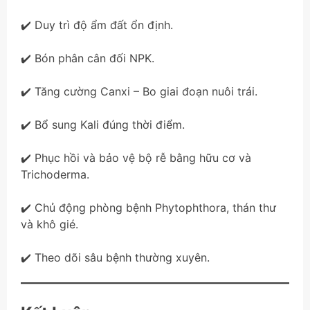
✔️ Duy trì độ ẩm đất ổn định.
✔️ Bón phân cân đối NPK.
✔️ Tăng cường Canxi – Bo giai đoạn nuôi trái.
✔️ Bổ sung Kali đúng thời điểm.
✔️ Phục hồi và bảo vệ bộ rễ bằng hữu cơ và
Trichoderma.
✔️ Chủ động phòng bệnh Phytophthora, thán thư
và khô gié.
✔️ Theo dõi sâu bệnh thường xuyên.