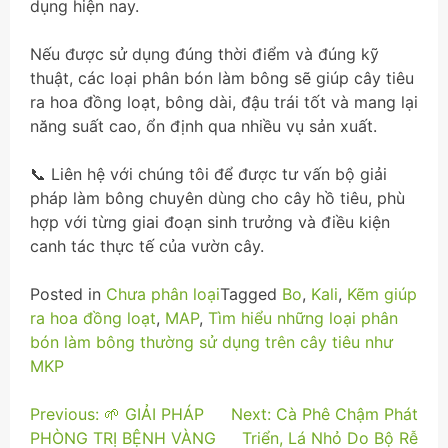
dụng hiện nay.
Nếu được sử dụng đúng thời điểm và đúng kỹ
thuật, các loại phân bón làm bông sẽ giúp cây tiêu
ra hoa đồng loạt, bông dài, đậu trái tốt và mang lại
năng suất cao, ổn định qua nhiều vụ sản xuất.
📞 Liên hệ với chúng tôi để được tư vấn bộ giải
pháp làm bông chuyên dùng cho cây hồ tiêu, phù
hợp với từng giai đoạn sinh trưởng và điều kiện
canh tác thực tế của vườn cây.
Posted in
Chưa phân loại
Tagged
Bo
,
Kali
,
Kẽm giúp
ra hoa đồng loạt
,
MAP
,
Tìm hiểu những loại phân
bón làm bông thường sử dụng trên cây tiêu như
MKP
Điều
Previous:
🌱 GIẢI PHÁP
Next:
Cà Phê Chậm Phát
PHÒNG TRỊ BỆNH VÀNG
Triển, Lá Nhỏ Do Bộ Rễ