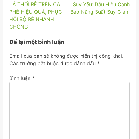
hướng
LÁ THỐI RỄ TRÊN CÀ
Suy Yếu: Dấu Hiệu Cảnh
bài
PHÊ HIỆU QUẢ, PHỤC
Báo Năng Suất Suy Giảm
HỒI BỘ RỄ NHANH
viết
CHÓNG
Để lại một bình luận
Email của bạn sẽ không được hiển thị công khai.
Các trường bắt buộc được đánh dấu
*
Bình luận
*