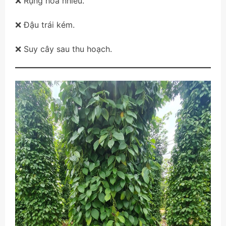
❌ Rụng hoa nhiều.
❌ Đậu trái kém.
❌ Suy cây sau thu hoạch.