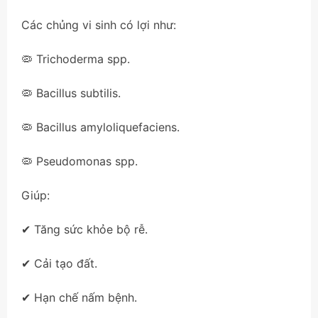
Các chủng vi sinh có lợi như:
🦠 Trichoderma spp.
🦠 Bacillus subtilis.
🦠 Bacillus amyloliquefaciens.
🦠 Pseudomonas spp.
Giúp:
✔ Tăng sức khỏe bộ rễ.
✔ Cải tạo đất.
✔ Hạn chế nấm bệnh.