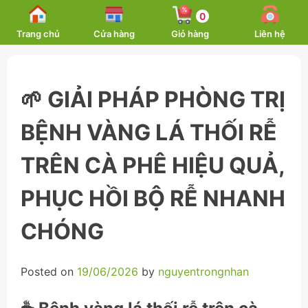
Skip
0
to
Trang chủ
Cửa hàng
Giỏ hàng
Liên hệ
content
🌱 GIẢI PHÁP PHÒNG TRỊ
BỆNH VÀNG LÁ THỐI RỄ
TRÊN CÀ PHÊ HIỆU QUẢ,
PHỤC HỒI BỘ RỄ NHANH
CHÓNG
Posted on
19/06/2026
by
nguyentrongnhan