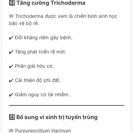
3️⃣ Tăng cường Trichoderma
🦠 Trichoderma được xem là chiến binh sinh học
bảo vệ bộ rễ.
✔️ Đối kháng nấm gây bệnh.
✔️ Tăng phát triển rễ mới.
✔️ Phân giải hữu cơ.
✔️ Cải thiện độ phì đất.
✔️ Giảm nguy cơ tái nhiễm.
4️⃣ Bổ sung vi sinh trị tuyến trùng
🦠 Purpureocillium lilacinum