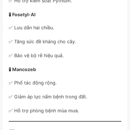
✅ Hỗ trợ kiểm soát Pythium.
🧪 Fosetyl-Al
✅ Lưu dẫn hai chiều.
✅ Tăng sức đề kháng cho cây.
✅ Bảo vệ bộ rễ hiệu quả.
🧪 Mancozeb
✅ Phổ tác động rộng.
✅ Giảm áp lực nấm bệnh trong đất.
✅ Hỗ trợ phòng bệnh mùa mưa.