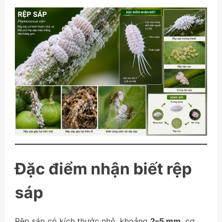
Đặc điểm nhận biết rệp
sáp
Rệp sáp có kích thước nhỏ, khoảng
2–5 mm
, cơ