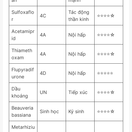
an
mạnh
Sulfoxaflo
Tác động
4C
⭐⭐⭐⭐☆
r
thần kinh
Acetamipr
4A
Nội hấp
⭐⭐⭐⭐☆
id
Thiameth
4A
Nội hấp
⭐⭐⭐⭐☆
oxam
Flupyradif
4D
Nội hấp
⭐⭐⭐⭐⭐
urone
Dầu
UN
Tiếp xúc
⭐⭐⭐⭐☆
khoáng
Beauveria
Sinh học
Ký sinh
⭐⭐⭐⭐☆
bassiana
Metarhiziu