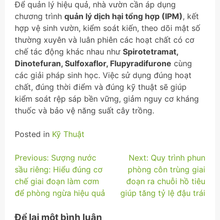
Để quản lý hiệu quả, nhà vườn cần áp dụng
chương trình
quản lý dịch hại tổng hợp (IPM)
, kết
hợp vệ sinh vườn, kiểm soát kiến, theo dõi mật số
thường xuyên và luân phiên các hoạt chất có cơ
chế tác động khác nhau như
Spirotetramat,
Dinotefuran, Sulfoxaflor, Flupyradifurone
cùng
các giải pháp sinh học. Việc sử dụng đúng hoạt
chất, đúng thời điểm và đúng kỹ thuật sẽ giúp
kiểm soát rệp sáp bền vững, giảm nguy cơ kháng
thuốc và bảo vệ năng suất cây trồng.
Posted in
Kỹ Thuật
Điều
Previous:
Sượng nước
Next:
Quy trình phun
sầu riêng: Hiểu đúng cơ
phòng côn trùng giai
hướng
chế giai đoạn làm cơm
đoạn ra chuỗi hồ tiêu
bài
để phòng ngừa hiệu quả
giúp tăng tỷ lệ đậu trái
viết
Để lại một bình luận