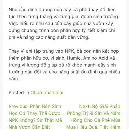
Nhu cầu dinh dưỡng của cây cà phê thay đổi liên
tục theo từng tháng và từng giai đoạn sinh trưởng.
Việc hiểu rõ nhu cầu của cây giúp nhà vườn xây
dựng chương trình bón phân hợp lý, tiết kiệm chi
phí và nâng cao năng suất bền vững.
Thay vì chỉ tập trung vào NPK, bà con nên kết hợp
thêm phân hữu cơ, vi sinh, Humic, Amino Acid và
trung vi lượng để giúp bộ rễ khỏe mạnh, cây sinh
trưởng cân đối và cho năng suất ổn định qua nhiều
năm.
Posted in
Chưa phân loại
Điều
Previous:
Phân Bón Sinh
Next:
Bộ Giải Pháp
Học Có Thay Thế Được
Phòng Trị Rỉ Sắt Và Nấm
hướng
NPK Không? Sự Thật Mà
Hồng Cho Cà Phê Mùa
bài
Nhà Vườn Cần Biết
Mưa Hiệu Quả, Tiết Kiệm