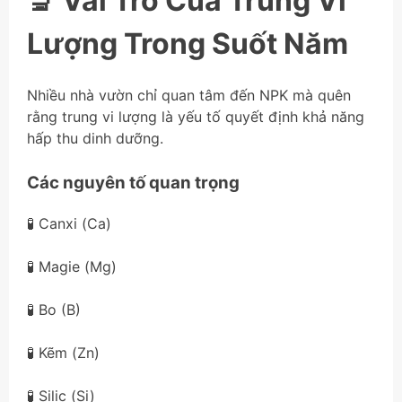
🔬 Vai Trò Của Trung Vi
Lượng Trong Suốt Năm
Nhiều nhà vườn chỉ quan tâm đến NPK mà quên
rằng trung vi lượng là yếu tố quyết định khả năng
hấp thu dinh dưỡng.
Các nguyên tố quan trọng
🧪 Canxi (Ca)
🧪 Magie (Mg)
🧪 Bo (B)
🧪 Kẽm (Zn)
🧪 Silic (Si)