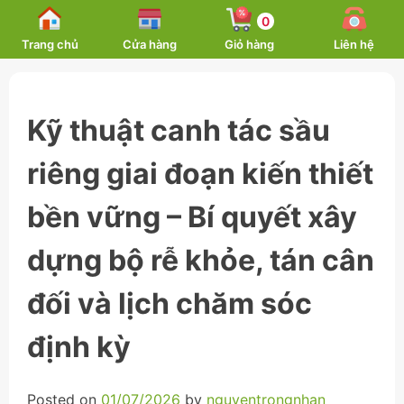
Skip
0
to
Trang chủ
Cửa hàng
Giỏ hàng
Liên hệ
content
Kỹ thuật canh tác sầu
riêng giai đoạn kiến thiết
bền vững – Bí quyết xây
dựng bộ rễ khỏe, tán cân
đối và lịch chăm sóc
định kỳ
Posted on
01/07/2026
by
nguyentrongnhan