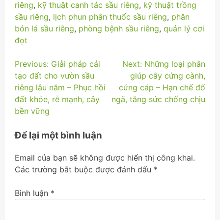
riêng
,
kỹ thuật canh tác sầu riêng
,
kỹ thuật trồng
sầu riêng
,
lịch phun phân thuốc sầu riêng
,
phân
bón lá sầu riêng
,
phòng bệnh sầu riêng
,
quản lý cơi
đọt
Điều
Previous:
Giải pháp cải
Next:
Những loại phân
tạo đất cho vườn sầu
giúp cây cứng cành,
hướng
riêng lâu năm – Phục hồi
cứng cáp – Hạn chế đổ
bài
đất khỏe, rễ mạnh, cây
ngã, tăng sức chống chịu
bền vững
viết
Để lại một bình luận
Email của bạn sẽ không được hiển thị công khai.
Các trường bắt buộc được đánh dấu
*
Bình luận
*