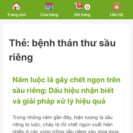
Skip
0
to
Trang chủ
Cửa hàng
Giỏ hàng
Liên hệ
content
Thẻ:
bệnh thán thư sầu
riêng
Nấm luộc lá gây chết ngọn trên
sầu riêng: Dấu hiệu nhận biết
và giải pháp xử lý hiệu quả
Trong những năm gần đây, hiện tượng lá sầu
riêng bị luộc, cháy lá rồi chết ngọn xuất hiện
nhiều ở các vùng trồng sầu riêng vào mùa mưa.