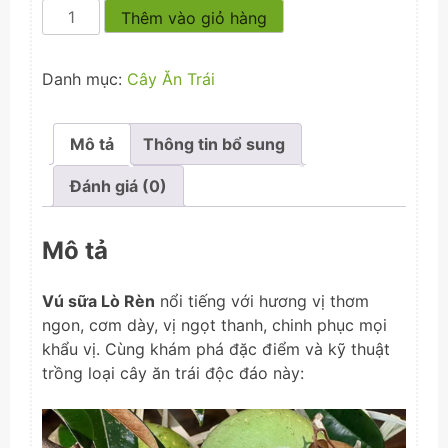
Vú
Thêm vào giỏ hàng
Sữa
Lò
Danh mục:
Cây Ăn Trái
Rèn
số
lượng
Mô tả
Thông tin bổ sung
Đánh giá (0)
Mô tả
Vú sữa Lò Rèn
nổi tiếng với hương vị thơm
ngon, cơm dày, vị ngọt thanh, chinh phục mọi
khẩu vị. Cùng khám phá đặc điểm và kỹ thuật
trồng loại cây ăn trái độc đáo này: