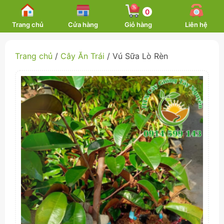
Skip
0
to
Trang chủ
Cửa hàng
Giỏ hàng
Liên hệ
content
Trang chủ
/
Cây Ăn Trái
/ Vú Sữa Lò Rèn