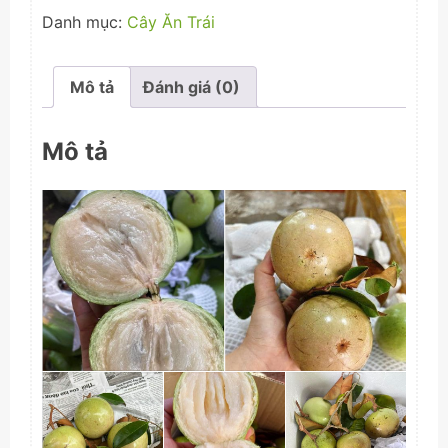
Bơ
Danh mục:
Cây Ăn Trái
Hồng
số
lượng
Mô tả
Đánh giá (0)
Mô tả