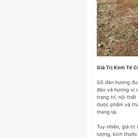
Giá Trị Kinh Tế 
Gỗ đàn hương được
đáo và hương vị 
trang trí, nội th
dược phẩm và thả
mang lại.
Tuy nhiên, giá tr
lượng, kích thướ