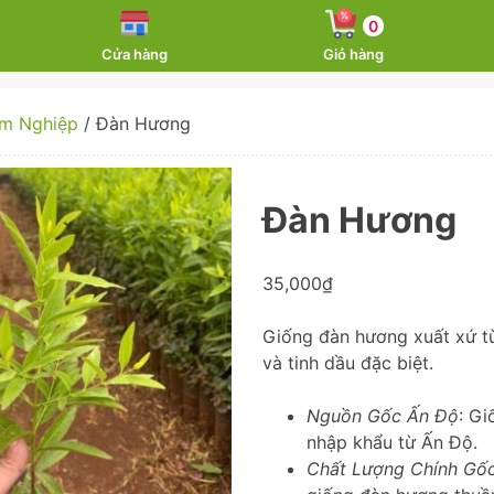
0
Cửa hàng
Giỏ hàng
m Nghiệp
/ Đàn Hương
Đàn Hương
35,000
₫
Giống đàn hương xuất xứ t
và tinh dầu đặc biệt.
Nguồn Gốc Ấn Độ
: G
nhập khẩu từ Ấn Độ.
Chất Lượng Chính Gố