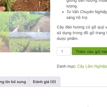
giống đàn hương thuầ
lượng.
Tư Vấn Chuyên Nghiệ
sàng hỗ trợ.
Cây đàn hương có gỗ quý v
sử dụng trong đồ gỗ trang t
dược phẩm.
Đàn
Thêm vào giỏ hà
Hương
số
Danh mục:
Cây Lâm Nghiệ
lượng
ng tin bổ sung
Đánh giá (0)