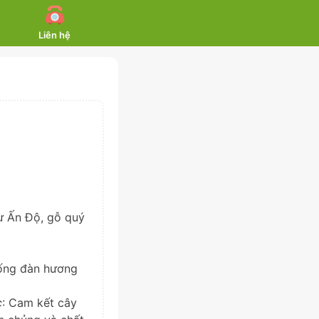
Liên hệ
ừ Ấn Độ, gỗ quý
iống đàn hương
c
: Cam kết cây