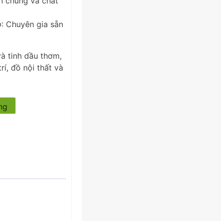
n chủng và chất
p
: Chuyên gia sẵn
à tinh dầu thơm,
rí, đồ nội thất và
ng
p