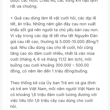
được các nước Châu Âu, các vùng khí hậu lạnh
rất ưa chuộng.
+ Quả cau dùng làm lễ vật cưới hỏi, các dịp lễ
tết, ăn trầu. Những năm gần đây cau non xuất
khẩu sốt giá nên người ta chủ yếu bán cau non.
Vì vậy trong các dịp lễ tết như tết Nguyên Đán
giá cau rất cao, thường là 5.000-10.000 đồng/1
quả. Nhu cầu dùng cau cho lễ cưới, hỏi cũng
tăng cao do đám cưới nhiều, nhất là vào mùa
cưới (tháng 4, 6 và tháng 11,12 âm lịch), mỗi
buồng cau cưới khoảng 300.000 – 500.00
đồng, có năm lên đến 1 triệu đồng/buồng.
Theo thống kê của Ủy ban Trẻ em và gia đình
và trẻ em Việt Nam, mỗi năm người Việt Nam ta
có khoảng 1,6 triệu đám cưới tương đương với
việc tiêu tốn 1,6 triệu cây cau dùng cho cưới
hỏi.