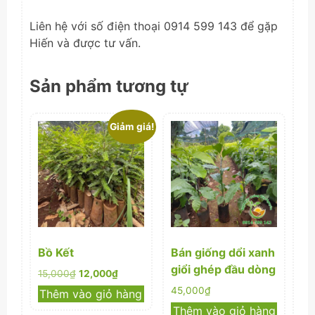
Liên hệ với số điện thoại 0914 599 143 để gặp
Hiến và được tư vấn.
Sản phẩm tương tự
Giảm giá!
Bồ Kết
Bán giống dổi xanh
giổi ghép đầu dòng
Giá
Giá
15,000
₫
12,000
₫
gốc
hiện
45,000
₫
Thêm vào giỏ hàng
là:
tại
Thêm vào giỏ hàng