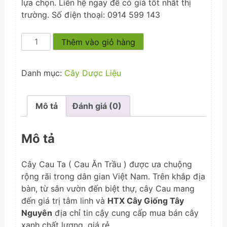
lựa chọn. Liên hệ ngay để có giá tốt nhất thị
trường. Số điện thoại: 0914 599 143
Cau
Thêm vào giỏ hàng
Ta
(Cau
Danh mục:
Cây Dược Liệu
cao)
số
lượng
Mô tả
Đánh giá (0)
Mô tả
Cây Cau Ta ( Cau Ăn Trầu ) được ưa chuộng
rộng rãi trong dân gian Việt Nam. Trên khắp địa
bàn, từ sân vườn đến biệt thự, cây Cau mang
đến giá trị tâm linh và
HTX Cây Giống Tây
Nguyên
địa chỉ tin cậy cung cấp mua bán cây
xanh chất lượng, giá rẻ.