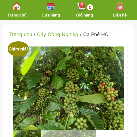
Skip
0
to
Trang chủ
Cửa hàng
Giỏ hàng
Liên hệ
content
Trang chủ
/
Cây Công Nghiệp
/ Cà Phê HQ1
Giảm giá!