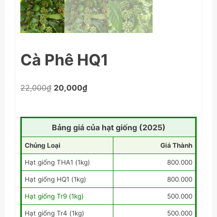
Cà Phê HQ1
Giá
Giá
22,000
₫
20,000
₫
gốc
hiện
là:
tại
22,000₫.
là:
Bảng giá của hạt giống (2025)
20,000₫.
Chủng Loại
Giá Thành
Hạt giống THA1 (1kg)
800.000
Hạt giống HQ1 (1kg)
800.000
Hạt giống Tr9 (1kg)
500.000
Hạt giống Tr4 (1kg)
500.000