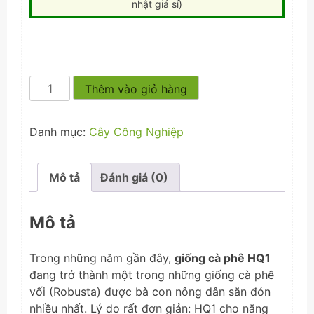
nhật giá sỉ)
Cà
Thêm vào giỏ hàng
Phê
HQ1
Danh mục:
Cây Công Nghiệp
số
lượng
Mô tả
Đánh giá (0)
Mô tả
Trong những năm gần đây,
giống cà phê HQ1
đang trở thành một trong những giống cà phê
vối (Robusta) được bà con nông dân săn đón
nhiều nhất. Lý do rất đơn giản: HQ1 cho năng