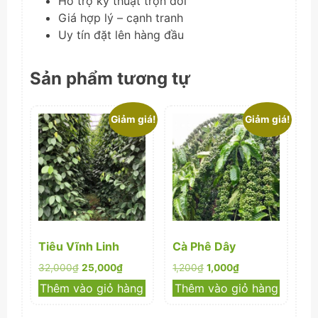
Hỗ trợ kỹ thuật trọn đời
Giá hợp lý – cạnh tranh
Uy tín đặt lên hàng đầu
Sản phẩm tương tự
Giảm giá!
Giảm giá!
Tiêu Vĩnh Linh
Cà Phê Dây
Giá
Giá
Giá
Giá
32,000
₫
25,000
₫
1,200
₫
1,000
₫
gốc
hiện
gốc
hiện
Thêm vào giỏ hàng
Thêm vào giỏ hàng
là:
tại
là:
tại
32,000₫.
là:
1,200₫.
là: