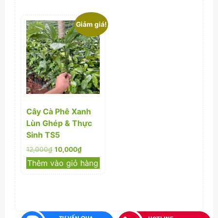
25,000₫.
1,000₫.
Giảm giá!
Cây Cà Phê Xanh
Lùn Ghép & Thực
Sinh TS5
Giá
Giá
12,000
₫
10,000
₫
gốc
hiện
Thêm vào giỏ hàng
là:
tại
12,000₫.
là:
10,000₫.