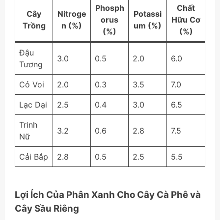
Phosph
Chất
Cây
Nitroge
Potassi
orus
Hữu Cơ
Trồng
n (%)
um (%)
(%)
(%)
Đậu
3.0
0.5
2.0
6.0
Tương
Cỏ Voi
2.0
0.3
3.5
7.0
Lạc Dại
2.5
0.4
3.0
6.5
Trinh
3.2
0.6
2.8
7.5
Nữ
Cải Bắp
2.8
0.5
2.5
5.5
Lợi Ích Của Phân Xanh Cho Cây Cà Phê và
Cây Sầu Riêng