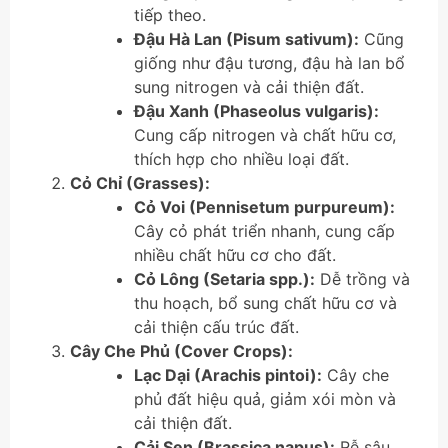
tiếp theo.
Đậu Hà Lan (Pisum sativum):
Cũng
giống như đậu tương, đậu hà lan bổ
sung nitrogen và cải thiện đất.
Đậu Xanh (Phaseolus vulgaris):
Cung cấp nitrogen và chất hữu cơ,
thích hợp cho nhiều loại đất.
Cỏ Chỉ (Grasses):
Cỏ Voi (Pennisetum purpureum):
Cây cỏ phát triển nhanh, cung cấp
nhiều chất hữu cơ cho đất.
Cỏ Lông (Setaria spp.):
Dễ trồng và
thu hoạch, bổ sung chất hữu cơ và
cải thiện cấu trúc đất.
Cây Che Phủ (Cover Crops):
Lạc Dại (Arachis pintoi):
Cây che
phủ đất hiệu quả, giảm xói mòn và
cải thiện đất.
Cải Sen (Brassica napus):
Rễ sâu