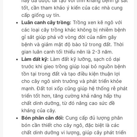
nay đã được lai tạo với tính kháng bệnh gỉ sắt
tốt, cần tham khảo ý kiến của các nhà cung
cấp giống uy tín.
Luân canh cây trồng:
Trồng xen kẽ ngô với
các loại cây trồng khác không bị nhiễm bệnh
gỉ sắt giúp phá vỡ vòng đời của nấm gây
bệnh và giảm mật độ bào tử trong đất. Thời
gian luân canh tối thiểu nên là 2-3 năm.
Làm đất kỹ:
Làm đất kỹ lưỡng, sạch cỏ dại
trước khi gieo trồng giúp loại bỏ nguồn bệnh
tồn tại trong đất và tạo điều kiện thuận lợi
cho cây ngô sinh trưởng và phát triển khỏe
mạnh. Đất tơi xốp cũng giúp hệ thống rễ phát
triển tốt hơn, tăng cường khả năng hấp thụ
chất dinh dưỡng, từ đó nâng cao sức đề
kháng của cây.
Bón phân cân đối:
Cung cấp đủ lượng phân
bón cần thiết cho cây ngô, đặc biệt là các
chất dinh dưỡng vi lượng, giúp cây phát triển