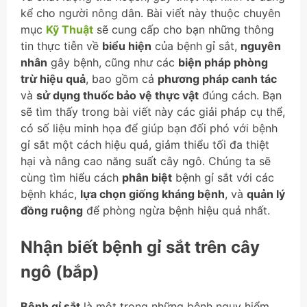
kể cho người nông dân. Bài viết này thuộc chuyên
mục
Kỹ Thuật
sẽ cung cấp cho bạn những thông
tin thực tiễn về
biểu hiện
của bệnh gỉ sắt,
nguyên
nhân
gây bệnh, cũng như các
biện pháp phòng
trừ hiệu quả
, bao gồm cả
phương pháp canh tác
và
sử dụng thuốc bảo vệ thực vật
đúng cách. Bạn
sẽ tìm thấy trong bài viết này các giải pháp cụ thể,
có số liệu minh họa để giúp bạn đối phó với bệnh
gỉ sắt một cách hiệu quả, giảm thiểu tối đa thiệt
hại và nâng cao năng suất cây ngô. Chúng ta sẽ
cùng tìm hiểu cách
phân biệt
bệnh gỉ sắt với các
bệnh khác,
lựa chọn giống kháng bệnh
, và
quản lý
đồng ruộng
để phòng ngừa bệnh hiệu quả nhất.
Nhận biết bệnh gỉ sắt trên cây
ngô (bắp)
Bệnh gỉ sắt
là một trong những bệnh nguy hiểm