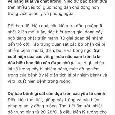
về năng suất và chất lượng.
Việc dự báo bệnh dựa
trên nhiều yếu tố, giúp nông dân chủ động hơn
trong việc quản lý và phòng ngừa.
Để theo dõi hiệu quả, cần kiểm tra đồng ruộng ít
nhất 2 lần mỗi tuần, đặc biệt trong giai đoạn cây
ngô đang phát triển mạnh (từ giai đoạn đẻ nhánh
đến trỗ cờ). Tập trung quan sát các bộ phận dễ bị
nhiễm bệnh như lá, thân, bẹ lá và bông ngô.
Sự
xuất hiện của các vết gỉ màu nâu cam trên lá là
dấu hiệu ban đầu cần được chú ý.
Lưu ý ghi chép
lại số lượng cây bị nhiễm bệnh, mức độ nghiêm
trọng của bệnh (tỷ lệ diện tích lá bị nhiễm bệnh) và
vị trí xuất hiện bệnh trong ruộng.
Dự báo bệnh gỉ sắt cần dựa trên các yếu tố chính:
Điều kiện thời tiết, giống cây trồng và các biện
pháp quản lý đồng ruộng. Thời tiết ẩm ướt, nhiệt
độ trung bình từ 20-28°C là điều kiện lý tưởng cho