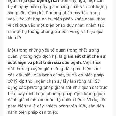
ngừa hiệu quả
bệnh gỉ sắt
trên cây ngô, một căn
bệnh nguy hiểm gây giảm năng suất và chất lượng
sản phẩm đáng kể. Phương pháp này tập trung
vào việc kết hợp nhiều biện pháp khác nhau, thay
vì chỉ dựa vào một biện pháp duy nhất, nhằm tạo
ra một hệ thống phòng trừ bền vững và hiệu quả
kinh tế.
Một trong những yếu tố quan trọng nhất trong
quản lý tổng hợp dịch hại là
giám sát chặt chẽ sự
xuất hiện và phát triển của sâu bệnh
. Việc theo
dõi thường xuyên giúp nông dân phát hiện sớm
các dấu hiệu của bệnh gỉ sắt, từ đó có biện pháp
xử lý kịp thời, ngăn chặn sự lây lan rộng rãi. Sử
dụng các phương pháp giám sát như quan sát trực
tiếp, bẫy dính hoặc phương pháp định lượng giúp
đánh giá chính xác mức độ nhiễm bệnh. Ví dụ, nếu
phát hiện tỷ lệ cây nhiễm bệnh trên 10%, cần tiến
hành biện pháp can thiệp.