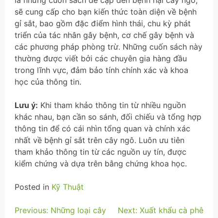
là những cuốn sách đề cập đến bệnh hại cây ngô,
sẽ cung cấp cho bạn kiến thức toàn diện về bệnh
gỉ sắt, bao gồm đặc điểm hình thái, chu kỳ phát
triển của tác nhân gây bệnh, cơ chế gây bệnh và
các phương pháp phòng trừ. Những cuốn sách này
thường được viết bởi các chuyên gia hàng đầu
trong lĩnh vực, đảm bảo tính chính xác và khoa
học của thông tin.
Lưu ý:
Khi tham khảo thông tin từ nhiều nguồn
khác nhau, bạn cần so sánh, đối chiếu và tổng hợp
thông tin để có cái nhìn tổng quan và chính xác
nhất về bệnh gỉ sắt trên cây ngô. Luôn ưu tiên
tham khảo thông tin từ các nguồn uy tín, được
kiểm chứng và dựa trên bằng chứng khoa học.
Posted in
Kỹ Thuật
Điều
Previous:
Những loại cây
Next:
Xuất khẩu cà phê