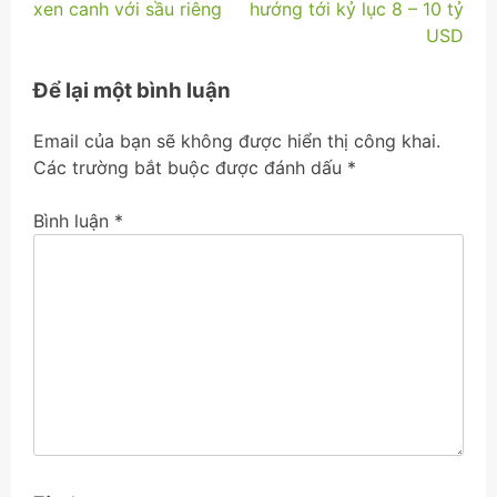
xen canh với sầu riêng
hướng tới kỷ lục 8 – 10 tỷ
hướng
USD
bài
Để lại một bình luận
viết
Email của bạn sẽ không được hiển thị công khai.
Các trường bắt buộc được đánh dấu
*
Bình luận
*