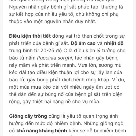
Nguyên nhân gây bệnh gỉ sắt phức tạp, thường là
sự kết hợp của nhiều yếu tố, chứ không chỉ phụ
thuộc vào một nguyên nhân duy nhất.
Điều kiện thời tiết
đóng vai trò then chốt trong sự
phát triển của bệnh gỉ sắt.
Độ ẩm cao
và
nhiệt độ
trung bình từ 20-25 độ C là điều kiện lý tưởng cho
bào tử nấm
Puccinia sorghi
, tác nhân gây bệnh,
nảy mầm và phát triển mạnh. Mưa lớn, sương mù
kéo dài tạo điều kiện thuận lợi cho sự lây lan của
bào tử, gây bùng phát dịch bệnh rộng khắp. Ví dụ,
một mùa mưa kéo dài với nhiều ngày ẩm ướt có
thể dẫn đến sự bùng nổ của bệnh gỉ sắt trên diện
rộng, gây thiệt hại nặng nề cho vụ mùa.
Giống cây trồng
cũng là yếu tố quan trọng ảnh
hưởng đến mức độ nhiễm bệnh. Những giống ngô
có
khả năng kháng bệnh
kém sẽ dễ bị nhiễm bệnh