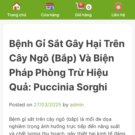
Skip
0
to
Trang chủ
Cửa hàng
Giỏ hàng
Liên hệ
content
Bệnh Gỉ Sắt Gây Hại Trên
Cây Ngô (Bắp) Và Biện
Pháp Phòng Trừ Hiệu
Quả: Puccinia Sorghi
Posted on
27/03/2025
by
admin
Bệnh gỉ sắt trên cây ngô (bắp) là mối đe dọa
nghiêm trọng ảnh hưởng trực tiếp đến năng suất
và chất lượng thu hoạch, gây thiệt hại kinh tế đáng