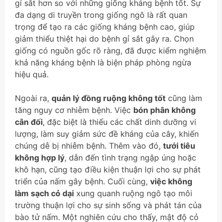
gỉ sắt hơn so với những giống kháng bệnh tốt. Sự
đa dạng di truyền trong giống ngô là rất quan
trọng để tạo ra các giống kháng bệnh cao, giúp
giảm thiểu thiệt hại do bệnh gỉ sắt gây ra. Chọn
giống có nguồn gốc rõ ràng, đã được kiểm nghiệm
khả năng kháng bệnh là biện pháp phòng ngừa
hiệu quả.
Ngoài ra,
quản lý đồng ruộng không tốt
cũng làm
tăng nguy cơ nhiễm bệnh. Việc
bón phân không
cân đối
, đặc biệt là thiếu các chất dinh dưỡng vi
lượng, làm suy giảm sức đề kháng của cây, khiến
chúng dễ bị nhiễm bệnh. Thêm vào đó,
tưới tiêu
không hợp lý
, dẫn đến tình trạng ngập úng hoặc
khô hạn, cũng tạo điều kiện thuận lợi cho sự phát
triển của nấm gây bệnh. Cuối cùng,
việc không
làm sạch cỏ dại
xung quanh ruộng ngô tạo môi
trường thuận lợi cho sự sinh sống và phát tán của
bào tử nấm. Một nghiên cứu cho thấy, mật độ cỏ