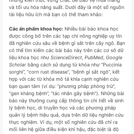
những kiến thức vững chắc để bảo vệ mùa màng
và tối ưu hóa năng suất. Dưới đây là một số nguồn
tài liệu hữu ích mà bạn có thể tham khảo:
Các ấn phẩm khoa học:
Nhiều bài báo khoa học
được công bố trên các tạp chí nông nghiệp uy tín
đã nghiên cứu sâu về bệnh gỉ sắt trên cây ngô. Bạn
có thể tìm kiếm các bài báo này trên các cơ sở dữ
liệu khoa học như
ScienceDirect
,
PubMed
,
Google
Scholar
bằng cách sử dụng từ khóa như “Puccinia
sorghi”, “corn rust disease”, “bệnh gỉ sắt ngô”, kết
hợp với các từ khóa mô tả khía cạnh nghiên cứu
bạn quan tâm (ví dụ: “phương pháp phòng trừ”,
“gen kháng bệnh”, “tác nhân gây bệnh”). Những bài
báo này thường cung cấp thông tin chi tiết về sinh
lý bệnh học, di truyền học và các phương pháp
quản lý bệnh hiệu quả, dựa trên dữ liệu nghiên cứu
thực nghiệm. Ví dụ, một số nghiên cứu đã chỉ ra
mối liên hệ giữa điều kiện khí hậu, đặc biệt là độ