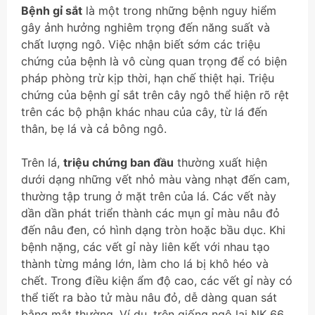
Bệnh gỉ sắt
là một trong những bệnh nguy hiểm
gây ảnh hưởng nghiêm trọng đến năng suất và
chất lượng ngô. Việc nhận biết sớm các triệu
chứng của bệnh là vô cùng quan trọng để có biện
pháp phòng trừ kịp thời, hạn chế thiệt hại. Triệu
chứng của bệnh gỉ sắt trên cây ngô thể hiện rõ rệt
trên các bộ phận khác nhau của cây, từ lá đến
thân, bẹ lá và cả bông ngô.
Trên lá,
triệu chứng ban đầu
thường xuất hiện
dưới dạng những vết nhỏ màu vàng nhạt đến cam,
thường tập trung ở mặt trên của lá. Các vết này
dần dần phát triển thành các mụn gỉ màu nâu đỏ
đến nâu đen, có hình dạng tròn hoặc bầu dục. Khi
bệnh nặng, các vết gỉ này liên kết với nhau tạo
thành từng mảng lớn, làm cho lá bị khô héo và
chết. Trong điều kiện ẩm độ cao, các vết gỉ này có
thể tiết ra bào tử màu nâu đỏ, dễ dàng quan sát
bằng mắt thường. Ví dụ, trên giống ngô lai NK 66,