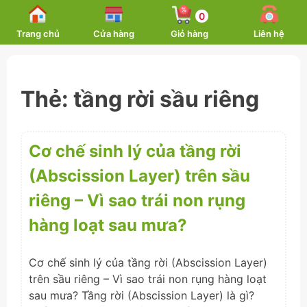
Skip
0
to
Trang chủ
Cửa hàng
Giỏ hàng
Liên hệ
content
Thẻ:
tầng rời sầu riêng
Cơ chế sinh lý của tầng rời
(Abscission Layer) trên sầu
riêng – Vì sao trái non rụng
hàng loạt sau mưa?
Cơ chế sinh lý của tầng rời (Abscission Layer)
trên sầu riêng – Vì sao trái non rụng hàng loạt
sau mưa? Tầng rời (Abscission Layer) là gì?