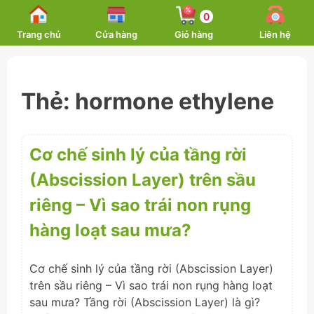
Skip
0
to
Trang chủ
Cửa hàng
Giỏ hàng
Liên hệ
content
Thẻ:
hormone ethylene
Cơ chế sinh lý của tầng rời
(Abscission Layer) trên sầu
riêng – Vì sao trái non rụng
hàng loạt sau mưa?
Cơ chế sinh lý của tầng rời (Abscission Layer)
trên sầu riêng – Vì sao trái non rụng hàng loạt
sau mưa? Tầng rời (Abscission Layer) là gì?