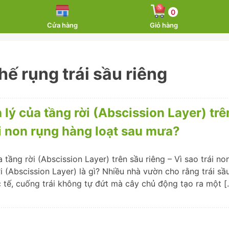
0
Cửa hàng
Giỏ hàng
hế rụng trái sầu riêng
 lý của tầng rời (Abscission Layer) trê
ái non rụng hàng loạt sau mưa?
a tầng rời (Abscission Layer) trên sầu riêng – Vì sao trái no
 (Abscission Layer) là gì? Nhiều nhà vườn cho rằng trái sầu
 tế, cuống trái không tự đứt mà cây chủ động tạo ra một [