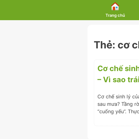
Skip
to
Trang chủ
content
Thẻ:
cơ c
Cơ chế sinh
– Vì sao tr
Cơ chế sinh lý củ
sau mưa? Tầng rời
“cuống yếu”. Thực