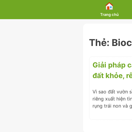
Skip
to
Trang chủ
content
Thẻ:
Bioc
Giải pháp c
đất khỏe, 
Vì sao đất vườn s
riêng xuất hiện t
rụng trái non và 