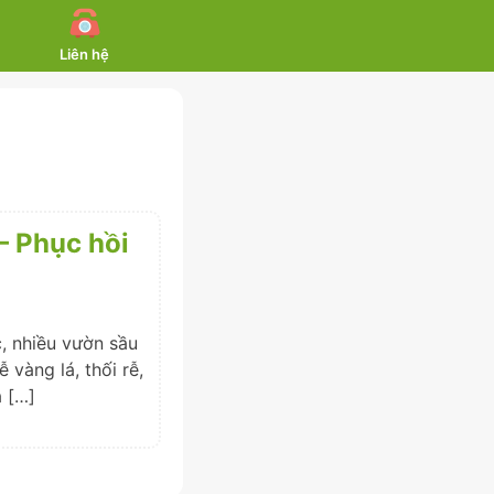
Liên hệ
– Phục hồi
, nhiều vườn sầu
 vàng lá, thối rễ,
a […]