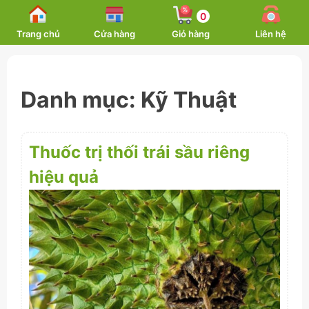
Skip
0
to
Trang chủ
Cửa hàng
Giỏ hàng
Liên hệ
content
Danh mục:
Kỹ Thuật
Thuốc trị thối trái sầu riêng
hiệu quả